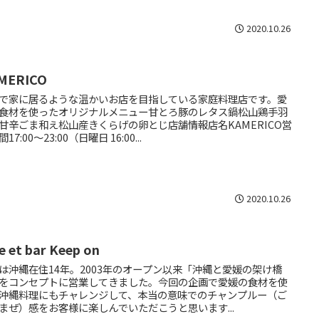
2020.10.26
MERICO
で家に居るような温かいお店を目指している家庭料理店です。愛
食材を使ったオリジナルメニュー甘とろ豚のレタス鍋松山鶏手羽
甘辛ごま和え松山産きくらげの卵とじ店舗情報店名KAMERICO営
17:00～23:00（日曜日 16:00...
2020.10.26
e et bar Keep on
は沖縄在住14年。2003年のオープン以来「沖縄と愛媛の架け橋
をコンセプトに営業してきました。今回の企画で愛媛の食材を使
沖縄料理にもチャレンジして、本当の意味でのチャンプルー（ご
まぜ）感をお客様に楽しんでいただこうと思います...