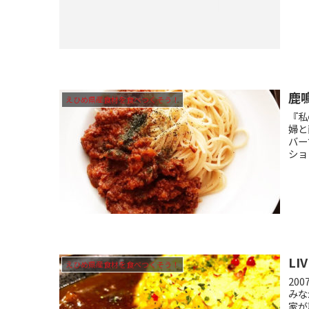
鹿
えひめ県産食材を食べつくそう！
『私
婦と
バー
ショ
LI
えひめ県産食材を食べつくそう！
20
みな
家が