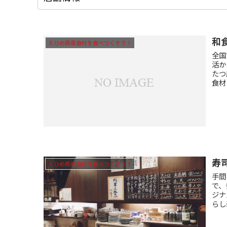
和
えひめ県産食材を食べつくそう！
全国
活か
たつ
食材
寿
えひめ県産食材を食べつくそう！
手間
で、
ジナ
らし