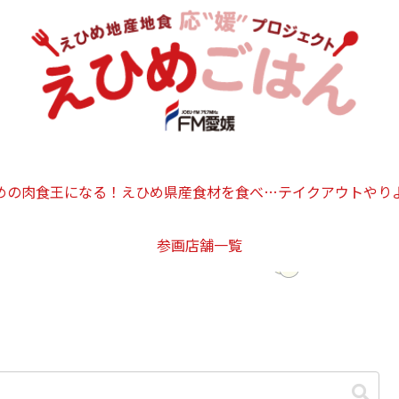
めの肉食王になる！
えひめ県産食材を食べつ
テイクアウトやり
参画店舗一覧
くそう！
ん！