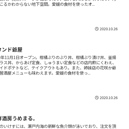
こるかわからない地下空間。愛媛の食材を使ったオ...
2020.10.26
タンド爺屋
20年11月1日オープン。柑橘ぶりのぶり丼、柑橘ぶり漬け丼、釜揚
ラス丼、からあげ定食、しゅうまい定食などの店内飲にくわえ、
イドポテトなど、テイクアウトもあり。また、姉妹店の花咲か爺
居酒屋メニューも味わえます。愛媛の食材を使っ...
2020.10.26
鮮酒房うめまる。
のいけすには、瀬戸内海の新鮮な魚介類が泳いでおり、注文を頂