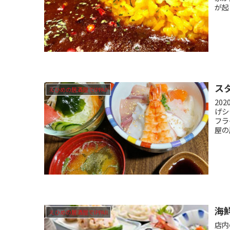
が起
ス
えひめの居酒屋でIPPAI!
20
げシ
フラ
屋の
海
えひめの居酒屋でIPPAI!
店内