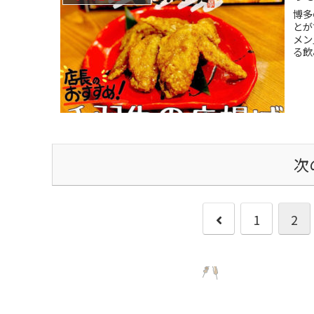
博多
とが
メン
る飲
次
1
2