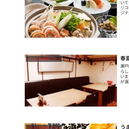
いて
リコ
ジナ
春
えひめの居酒屋でIPPAI!
瀬戸
らし
いま
が運
う
えひめの居酒屋でIPPAI!