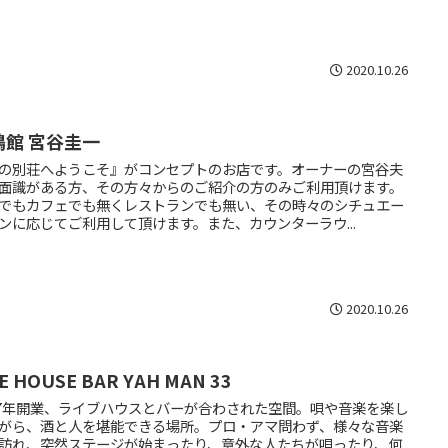
2020.10.26
鳴館 宮谷圭一
の別荘へようこそ』がコンセプトのお店です。オーナーの宮谷夫
面識がある方、その方々からのご紹介の方のみご利用頂けます。
でもカフェでも無くレストランでも無い、その時々のシチュエー
ンに応じてご利用して頂けます。また、カウンターラウ...
2020.10.26
VE HOUSE BAR YAH MAN 33
07年開業、ライブハウスとバーが合わされた空間。唄や音楽を楽し
がら、酒と人を堪能できる場所。プロ・アマ問わず、様々な音楽
訪れ、突然ステージが始まったり、意外な人たちが唄ったり、何