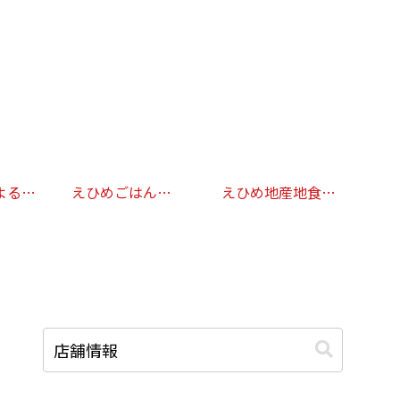
よるけ
えひめごはん
えひめ地産地食
SNS(Twitter・
応“媛”プロジェクト ～
Facebook) プレゼント
えひめごはん～ 放送店
キャンペーン
舗リスト