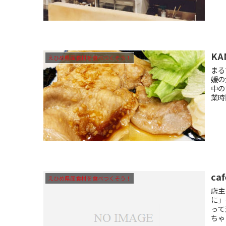
KA
えひめ県産食材を食べつくそう！
まる
媛の
中の
業時間
caf
えひめ県産食材を食べつくそう！
店主
に」
って
ちゃ