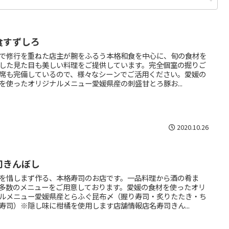
食すずしろ
で修行を重ねた店主が腕をふるう本格和食を中心に、旬の食材を
した見た目も美しい料理をご提供しています。完全個室の掘りご
席も完備しているので、様々なシーンでご活用ください。愛媛の
を使ったオリジナルメニュー愛媛県産の刺盛甘とろ豚お...
2020.10.26
司きんぼし
を惜しまず作る、本格寿司のお店です。一品料理から酒の肴ま
多数のメニューをご用意しております。愛媛の食材を使ったオリ
ルメニュー愛媛県産とらふぐ昆布〆（握り寿司・炙りたたき・ち
寿司）※隠し味に柑橘を使用します店舗情報店名寿司きん...