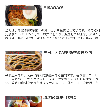
MIKAWAYA
テイクアウトやりよるけん！
当社は、農家の6次産業化のお手伝いを生業としています。その取引
先農家のPRの１つとして、お弁当を作り、販売しています。米やたま
ねぎは、私どもが特に自信を持って紹介できる食材です。是非一度、
ご賞味ください。愛媛の食材を使ったオリジナルメニュー...
三日月とCAFE 新空港通り店
テイクアウトやりよるけん！
半個室があり、天井が高く開放感がある空間です。香り高いコーヒ
ー、人気のモーニングセット、スイーツでおしゃべりしに来て下さ
い。愛媛の食材を使ったオリジナルメニュー栗ペーストを使用したモ
ンブラン フレンチトースト（ワッフル）モンブランパフェ栗の...
珈琲館 華夢（かむ）
テイクアウトやりよるけん！