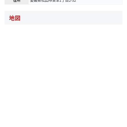
住所
愛媛県松山市束本1丁目2-32
地図