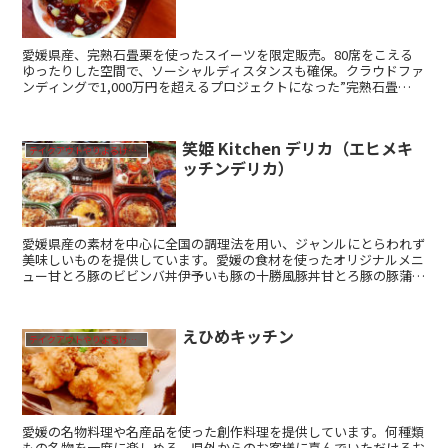
愛媛県産、完熟石畳栗を使ったスイーツを限定販売。80席をこえる
ゆったりした空間で、ソーシャルディスタンスも確保。クラウドファ
ンディングで1,000万円を超えるプロジェクトになった”完熟石畳
栗”を遂にメニュー化。このメニューがあるのは「三日月...
笑姫 Kitchen デリカ（エヒメキ
テイクアウトやりよるけん！
ッチンデリカ）
愛媛県産の素材を中心に全国の調理法を用い、ジャンルにとらわれず
美味しいものを提供しています。愛媛の食材を使ったオリジナルメニ
ュー甘とろ豚のビビンバ丼伊予いも豚の十勝風豚丼甘とろ豚の豚蒲串
店舗情報店名笑姫 Kitchen デリカ（エヒメキッチ...
えひめキッチン
テイクアウトやりよるけん！
愛媛の名物料理や名産品を使った創作料理を提供しています。何種類
もの名物を一度に楽しめる、県外からのお客様に喜んでいただけるお