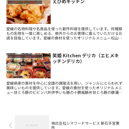
えひめキッチン
テイクアウトやりよるけん！
愛媛の名物料理や名産品を使った創作料理を提供しています。何種類
もの名物を一度に楽しめる、県外からのお客様に喜んでいただけるお
店を目指しています。愛媛の食材を使ったオリジナルメニュー松山と
りの瀬戸内レモンからあげ（レモン風味をつけた鶏のからあ...
笑姫 Kitchen デリカ（エヒメキ
テイクアウトやりよるけん！
ッチンデリカ）
愛媛県産の素材を中心に全国の調理法を用い、ジャンルにとらわれず
美味しいものを提供しています。愛媛の食材を使ったオリジナルメニ
ュー甘とろ豚のビビンバ丼伊予いも豚の十勝風豚丼甘とろ豚の豚蒲串
店舗情報店名笑姫 Kitchen デリカ（エヒメキッチ...
株式会社シマフードサービス 新石手営業
所