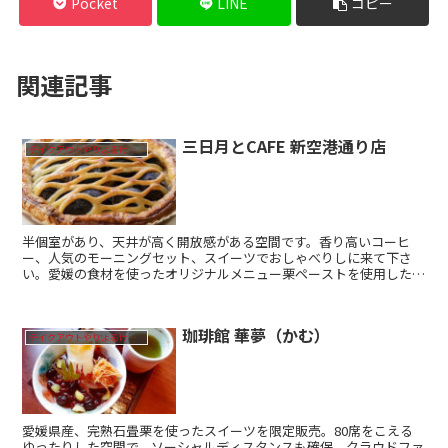
Pocket
LINE
コピー
関連記事
三日月とCAFE 新空港通り店
テイクアウトやりよるけん！
半個室があり、天井が高く開放感がある空間です。香り高いコーヒ
ー、人気のモーニングセット、スイーツでおしゃべりしに来て下さ
い。愛媛の食材を使ったオリジナルメニュー栗ペーストを使用したモ
ンブラン フレンチトースト（ワッフル）モンブランパフェ栗の...
珈琲館 華夢（かむ）
テイクアウトやりよるけん！
愛媛県産、完熟石畳栗を使ったスイーツを限定販売。80席をこえる
ゆったりした空間で、ソーシャルディスタンスも確保。クラウドファ