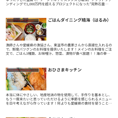
ンディングで1,000万円を超えるプロジェクトになった”完熟石畳
栗”を遂にメニュー化。このメニューがあるのは「三日月...
ごはんダイニング晴海（はるみ）
テイクアウトやりよるけん！
漁師さんや愛媛県の漁協さん、東温市の農家さんから直接仕入れるの
で、鮮度バツグンのお料理を提供いたします！メインのお料理をご注
文で、ごはん3種類、お味噌汁、惣菜、漬物が食べ放題！！海の幸、
山の幸をおなかいっぱいお召し上がり下さいませ。愛媛の食...
おひさまキッチン
テイクアウトやりよるけん！
本当に体にやさしい、地産地消の物を使用して、手作りを基本とし、
もう一度来たいと思っていただけるように季節を感じられるメニュー
を日々考えながら作っています！何よりも愛媛県の食材を使うこと
で、頑張っていくことが、町の活性化につながり、みんなの応...