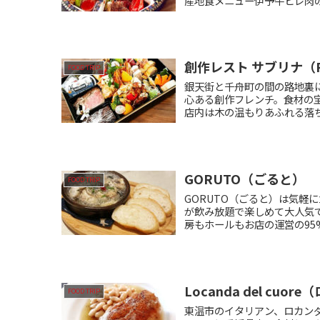
産地食メニュー伊予牛ヒレ肉の
創作レスト サブリナ（Res
FOOD TRIP
銀天街と千舟町の間の路地裏
心ある創作フレンチ。食材の
店内は木の温もりあふれる落ち
GORUTO（ごると）
FOOD TRIP
GORUTO（ごると）は気軽
が飲み放題で楽しめて大人気
房もホールもお店の運営の95
Locanda del cu
FOOD TRIP
東温市のイタリアン、ロカン