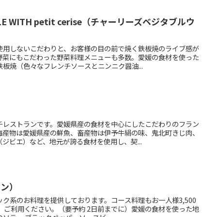
BLE WITH petit cerise（チャーリーズベジタブルウ
使用しないこだわりと、お客様の目の前で焼く鉄板焼のライブ感が
野菜にもこだわった野菜料理メニューも多数。愛媛の食材を使った
板焼（色々なフレンチソースとニンニク醤油...
チレストランです。愛媛県産の食材を中心にしたこだわりのフラン
海産物は愛媛県産の鮮魚、畜産物は伊予牛絹の味、鬼北町きじ肉、
ジビエ）など、地元が誇る食材を使用し、契...
ロン）
ク系のお料理を提供しております。コース料理もお一人様3,500
、ご利用ください。（要予約 2日前までに）愛媛の食材を使った地