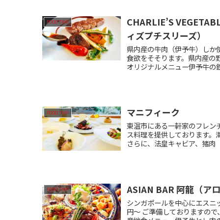
CHARLIE’S VEGETA
FOOD TRIP
ィズプチスリーズ）
県内産の牛肉（伊予牛）しか
食欲をそそります。県内産の
オリジナルメニュー伊予牛の鉄
マニフィーク
FOOD TRIP
東温市にある一軒家のフレン
ス料理を提供しております。
さらに、法皇キャビア、猪肉（
ASIAN BAR 阿龍（ア
FOOD TRIP
シンガポールを中心にエスニッ
円～ ご準備しておりますので