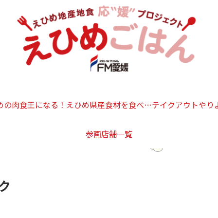
めの肉食王になる！
えひめ県産食材を食べつ
テイクアウトやり
参画店舗一覧
くそう！
ん！
ク