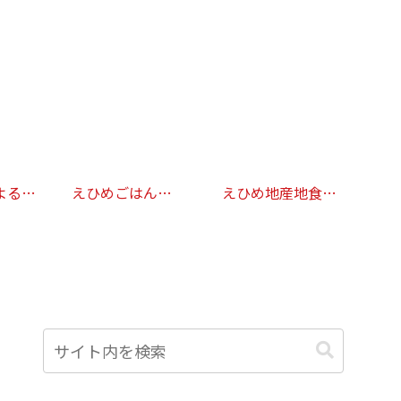
よるけ
えひめごはん
えひめ地産地食
SNS(Twitter・
応“媛”プロジェクト ～
Facebook) プレゼント
えひめごはん～ 放送店
キャンペーン
舗リスト