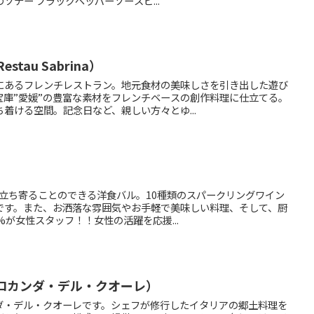
ソテー ブラックペッパーソースビ...
tau Sabrina）
にあるフレンチレストラン。地元食材の美味しさを引き出した遊び
宝庫”愛媛”の豊富な素材をフレンチベースの創作料理に仕立てる。
着ける空間。記念日など、親しい方々とゆ...
に立ち寄ることのできる洋食バル。10種類のスパークリングワイン
です。また、お洒落な雰囲気やお手軽で美味しい料理、そして、厨
%が女性スタッフ！！女性の活躍を応援...
ore（ロカンダ・デル・クオーレ）
ダ・デル・クオーレです。シェフが修行したイタリアの郷土料理を