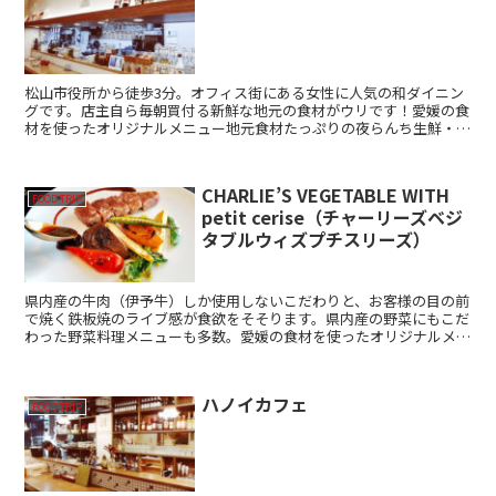
松山市役所から徒歩3分。オフィス街にある女性に人気の和ダイニン
グです。店主自ら毎朝買付る新鮮な地元の食材がウリです！愛媛の食
材を使ったオリジナルメニュー地元食材たっぷりの夜らんち生鮮・副
菜盛り合わせ、お造りサラダ、お味噌汁まで、食材は地元産...
CHARLIE’S VEGETABLE WITH
FOOD TRIP
petit cerise（チャーリーズベジ
タブルウィズプチスリーズ）
県内産の牛肉（伊予牛）しか使用しないこだわりと、お客様の目の前
で焼く鉄板焼のライブ感が食欲をそそります。県内産の野菜にもこだ
わった野菜料理メニューも多数。愛媛の食材を使ったオリジナルメニ
ュー伊予牛の鉄板焼（色々なフレンチソースとニンニク醤油...
ハノイカフェ
FOOD TRIP