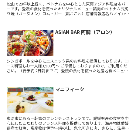
松山で20年以上続く、ベトナムを中心とした東南アジア料理店＆バ
ーです。愛媛の食材を使ったオリジナルメニュー鶏肉のベトナム式炙
り焼（ガーヌオン）コム・ガー（鶏おこわ）店舗情報店名ハノイカフ
ェ営業時間11:30 ～ 14:0018:00 ～ 2...
ASIAN BAR 阿龍（アロン）
FOOD TRIP
シンガポールを中心にエスニック系のお料理を提供しております。コ
ース料理もお一人様3,500円～ ご準備しておりますので、ご利用くだ
さい。（要予約 2日前までに）愛媛の食材を使った地産地食メニュー
伊予牛ヒレ肉のソテー ブラックペッパーソースビ...
マニフィーク
FOOD TRIP
東温市にある一軒家のフレンチレストランです。愛媛県産の食材を中
心にしたこだわりのフランス料理を提供しております。海産物は愛媛
県産の鮮魚、畜産物は伊予牛絹の味、鬼北町きじ肉、さらに、法皇キ
ャビア、猪肉（ジビエ）など、地元が誇る食材を使用し、契...