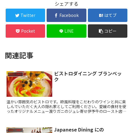
シェアする
Twitter
Facebook
はてブ
Pocket
LINE
コピー
関連記事
ビストロダイニング ブランベッ
FOOD TRIP
ク
温かい雰囲気のビストロです。欧風料理をこだわりのワインと共に楽
しんでいただく大人の隠れ家としてご利用ください。愛媛の食材を使
ったオリジナルメニュー渡りガニのジュレ寄せ伊予牛のロースト店舗
情報店名ビストロダイニング ブランベック営業時間18:...
Japanese Dining にの
FOOD TRIP